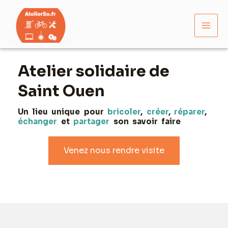
Aller
Mai
au
Men
contenu
Atelier solidaire de
Saint Ouen
Un lieu unique pour
bricoler
,
créer
,
réparer
,
échanger
et
partager
son savoir faire
Venez nous rendre visite