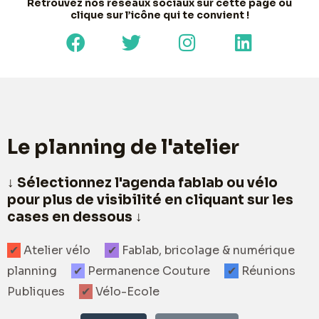
Retrouvez nos réseaux sociaux sur cette page ou
clique sur l’icône qui te convient !
F
T
I
L
a
w
n
i
c
i
s
n
e
t
t
k
b
t
a
e
o
e
g
d
o
r
r
i
Le planning de l'atelier
k
a
n
m
↓ Sélectionnez l'agenda fablab ou vélo
pour plus de visibilité en cliquant sur les
cases en dessous ↓
Atelier vélo
Fablab, bricolage & numérique
planning
Permanence Couture
Réunions
Publiques
Vélo-Ecole