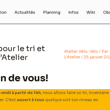
tion
Actualités
Planning
Infos
Wiki
Obs
our le tri et
Atelier Vélo
,
Vélo
/ Par
’Atelier
L'Atelier
/
25 janvier 20
n de vous!
midi à partir de 14h
, nous allons faire un tri, inventaire
er. C’est
ouvert à tous
quelque soit ton niveau en