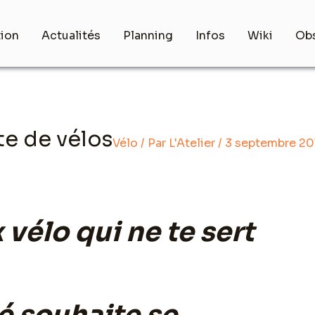
tion
Actualités
Planning
Infos
Wiki
Obs
te de vélos
Vélo
/ Par
L'Atelier
/
3 septembre 20
 vélo qui ne te sert
é souhaite se