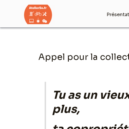
Aller
au
Présenta
contenu
Navigation
Appel pour la collec
des
articles
Tu as un vieux
plus,
ta copropriét