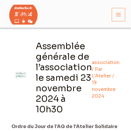
Aller
Mai
au
Men
contenu
Navigation
des
Assemblée
articles
générale de
association
l’association
/ Par
le samedi 23
L'Atelier
/
19
novembre
novembre
2024
2024 à
10h30
Ordre du Jour de l’AG de l’Atelier Solidaire