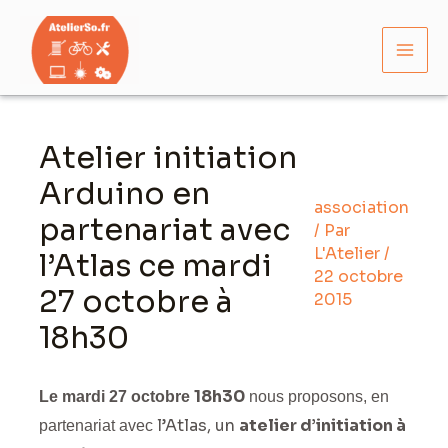
Aller
Mai
au
Men
contenu
Navigation
des
Atelier initiation
articles
Arduino en
association
partenariat avec
/ Par
L'Atelier
/
l’Atlas ce mardi
22 octobre
27 octobre à
2015
18h30
18h30
Le mardi 27 octobre
nous proposons, en
l’Atlas, un
atelier d’initiation à
partenariat avec