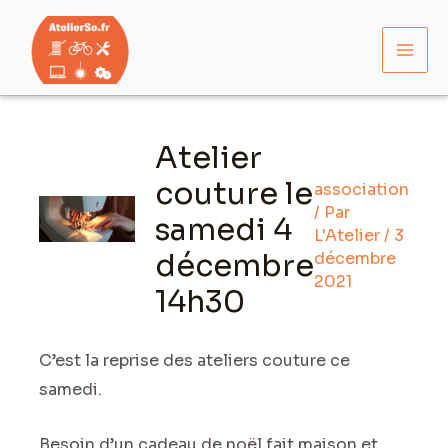
Aller
Mai
au
Men
contenu
Navigation
des
Atelier
articles
couture le
association
/ Par
samedi 4
L'Atelier
/
3
décembre
décembre
2021
14h30
C’est la reprise des ateliers couture ce
samedi.
Besoin d’un cadeau de noël fait maison et