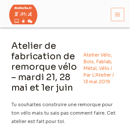
Aller
Mai
au
Men
contenu
Navigation
des
Atelier de
articles
fabrication de
Atelier Vélo
,
Bois
,
Fablab
,
remorque vélo
Métal
,
Vélo
/
– mardi 21, 28
Par
L'Atelier
/
13 mai 2019
mai et 1er juin
Tu souhaites construire une remorque pour
ton vélo mais tu sais pas comment faire. Cet
atelier est fait pour toi.