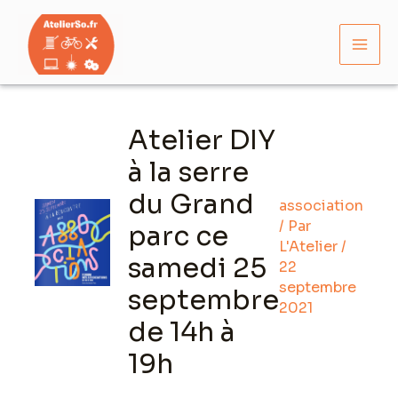
Aller
Mai
au
Men
contenu
Navigation
des
Atelier DIY
articles
à la serre
du Grand
association
/ Par
parc ce
L'Atelier
/
samedi 25
22
septembre
septembre
2021
de 14h à
19h