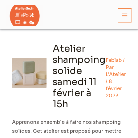
Aller
Mai
au
Men
contenu
Navigation
des
Atelier
articles
shampoing
Fablab
/
Par
solide
L'Atelier
samedi 11
/
8
février
février à
2023
15h
Apprenons ensemble à faire nos shampoing
solides. Cet atelier est proposé pour mettre