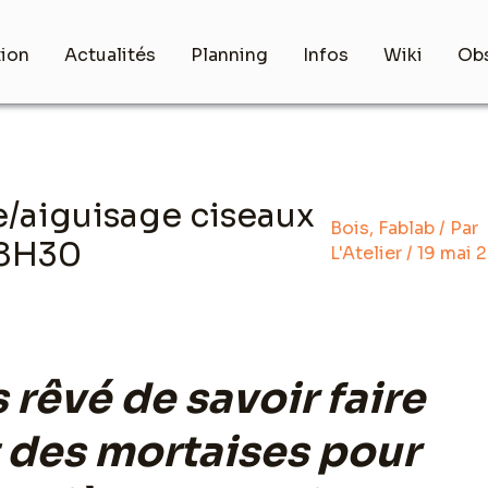
tion
Actualités
Planning
Infos
Wiki
Obs
e/aiguisage ciseaux
Bois
,
Fablab
/ Par
18H30
L'Atelier
/
19 mai 
 rêvé de savoir faire
 des mortaises pour