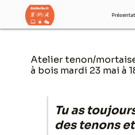
Aller
au
Présenta
contenu
Navigation
Atelier tenon/mortais
des
articles
à bois mardi 23 mai à 
Tu as toujours
des tenons et