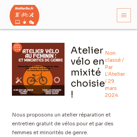
Aller
Mai
au
Men
contenu
Navigation
des
Atelier
articles
Non
vélo en
classé
/
Par
mixité
L'Atelier
choisie
/
29
mars
!
2024
Nous proposons un atelier réparation et
entretien gratuit de vélos pour et par des
femmes et minorités de genre.