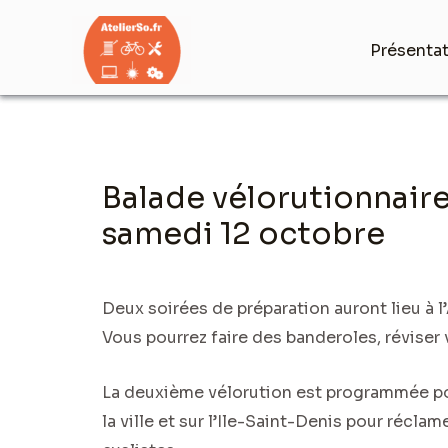
Aller
au
Présenta
contenu
Navigation
Balade vélorutionnaire
des
articles
samedi 12 octobre
Deux soirées de préparation auront lieu à l
Vous pourrez faire des banderoles, réviser v
La deuxième vélorution est programmée p
la ville et sur l’Ile-Saint-Denis pour récla