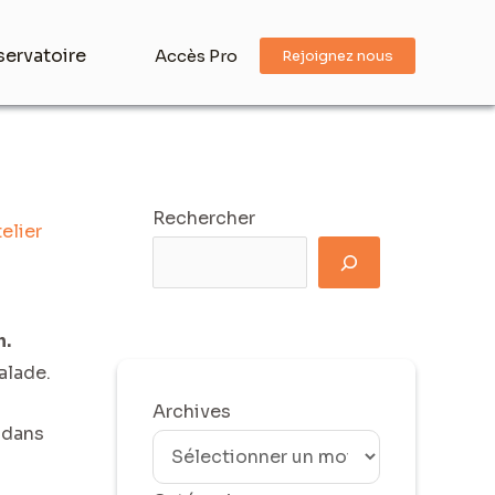
ervatoire
Accès Pro
Rejoignez nous
Rechercher
telier
h.
alade.
Archives
 dans