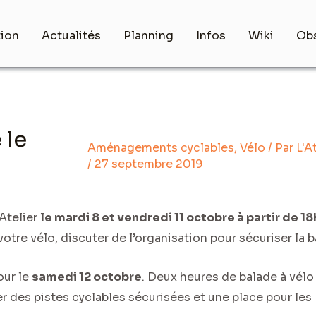
tion
Actualités
Planning
Infos
Wiki
Obs
 le
Aménagements cyclables
,
Vélo
/ Par
L'A
/
27 septembre 2019
’Atelier
le mardi 8 et vendredi 11 octobre à partir de 18
otre vélo, discuter de l’organisation pour sécuriser la b
our le
samedi 12 octobre
. Deux heures de balade à vélo
mer des pistes cyclables sécurisées et une place pour les