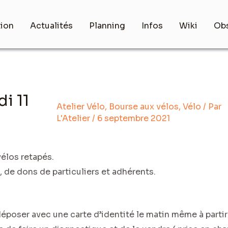
tion
Actualités
Planning
Infos
Wiki
Obs
i 11
Atelier Vélo
,
Bourse aux vélos
,
Vélo
/ Par
L'Atelier
/
6 septembre 2021
vélos retapés.
, de dons de particuliers et adhérents.
déposer avec une carte d’identité le matin même à partir