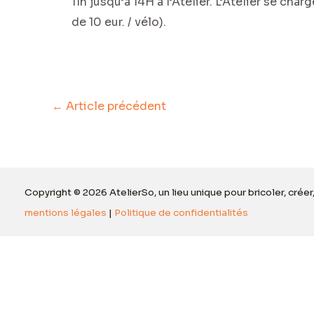
11h jusqu’à 14H à l’Atelier. L’Atelier se cha
de 10 eur. / vélo).
←
Article précédent
Copyright © 2026 AtelierSo, un lieu unique pour bricoler, créer
mentions légales
|
Politique de confidentialités