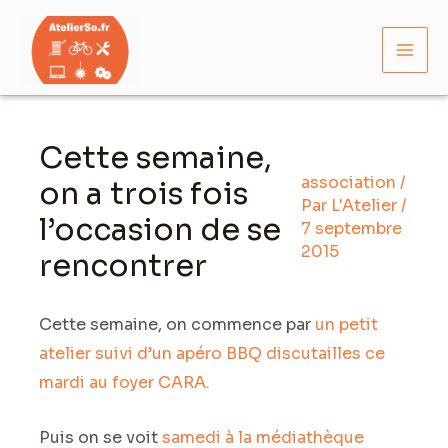
Aller
Mai
au
Men
contenu
Navigation
des
Cette semaine,
articles
association
/
on a trois fois
Par
L'Atelier
/
l’occasion de se
7 septembre
2015
rencontrer
Cette semaine, on commence par
un petit
atelier suivi d’un apéro BBQ discutailles ce
mardi au foyer CARA.
Puis on se voit
samedi à la médiathèque