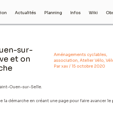
tion
Actualités
Planning
Infos
Wiki
Obs
uen-sur-
Aménagements cyclables
,
ive et on
association
,
Atelier Vélo
,
Vél
che
Par
xav
/
15 octobre 2020
Saint-Ouen-sur-Selle.
e la démarche en créant une page pour faire avancer le 