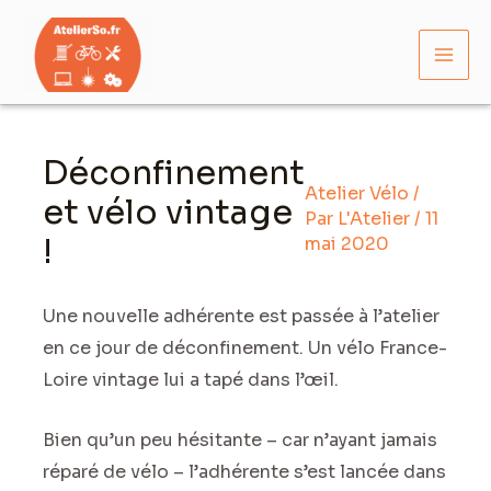
Aller
Mai
au
Men
contenu
Navigation
des
Déconfinement
articles
Atelier Vélo
/
et vélo vintage
Par
L'Atelier
/
11
!
mai 2020
Une nouvelle adhérente est passée à l’atelier
en ce jour de déconfinement. Un vélo France-
Loire vintage lui a tapé dans l’œil.
Bien qu’un peu hésitante – car n’ayant jamais
réparé de vélo – l’adhérente s’est lancée dans