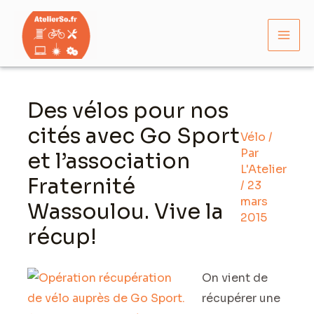
Aller
Mai
au
Men
contenu
Navigation
des
Des vélos pour nos
articles
cités avec Go Sport
Vélo
/
Par
et l’association
L'Atelier
Fraternité
/
23
mars
Wassoulou. Vive la
2015
récup!
On vient de
récupérer une