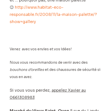
et … pourquoi pas, une maison palette
😉
http://www.habitat-eco-
responsable.fr/2008/11/la-maison-palette/?
show=gallery
Venez avec vos envies et vos idées!
Nous vous recommandons de venir avec des
bouchons d’oreilles
et des chaussures de sécurité si
vous en avez.
Si vous vous perdez,
appelez Xavier au
0661308983
Marché du Vieux Saint-Ouen
5 rue du Landy