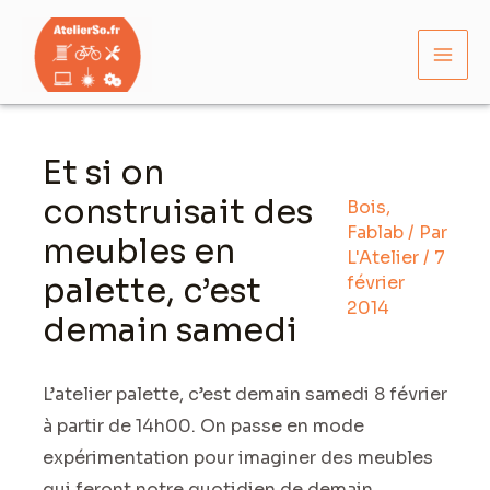
Aller
Mai
au
Men
contenu
Navigation
des
Et si on
articles
construisait des
Bois
,
Fablab
/ Par
meubles en
L'Atelier
/
7
palette, c’est
février
2014
demain samedi
L’atelier palette, c’est demain samedi 8 février
à partir de 14h00. On passe en mode
expérimentation pour imaginer des meubles
qui feront notre quotidien de demain.