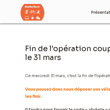
Aller
au
Présenta
contenu
Navigation
Fin de l’opération co
des
articles
le 31 mars
Ce mercredi 31 mars, c’est la fin de l’opéra
Vous pouvez donc nous déposer vos vélos
les finir.
Il faudra nous fournir le code « alvéole »