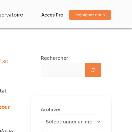
ervatoire
Accès Pro
Rejoignez nous
Rechercher
/
30
tat.
pour
Archives
dès le