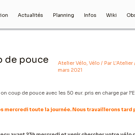
tion
Actualités
Planning
Infos
Wiki
Obs
up de pouce
Atelier Vélo
,
Vélo
/ Par
L'Atelier
mars 2021
tion coup de pouce avec les 50 eur. pris en charge par l’E
 mercredi toute la journée. Nous travaillerons tard 
 reçu avant 23h mercredi et venir chercher votre vélo 