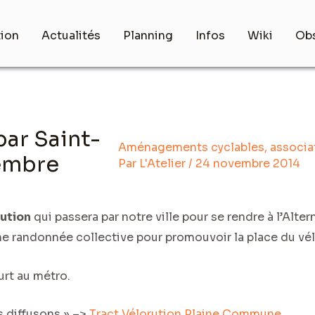
tion
Actualités
Planning
Infos
Wiki
Obs
par Saint-
Aménagements cyclables
,
associa
embre
Par
L'Atelier
/
24 novembre 2014
ution
qui passera par notre ville pour se rendre à l’Alter
 une randonnée collective pour promouvoir la place du vél
urt au métro.
s diffusons » –>
Tract Vélorution Plaine Commune