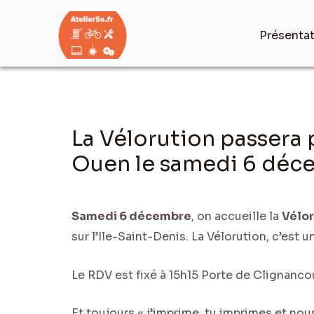
Aller
au
Présenta
contenu
Navigation
La Vélorution passera 
des
articles
Ouen le samedi 6 déc
Samedi 6 décembre
, on accueille la
Vélor
sur l’Ile-Saint-Denis. La Vélorution, c’est
Le RDV est fixé à 15h15 Porte de Clignanco
Et toujours « j’imprime, tu imprimes et nou