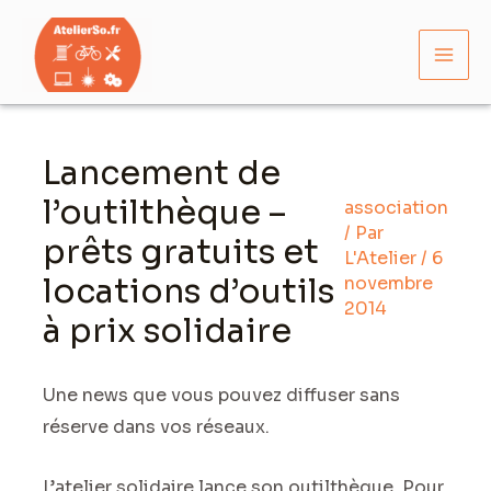
Aller
Mai
au
Men
contenu
Navigation
des
Lancement de
articles
l’outilthèque –
association
/ Par
prêts gratuits et
L'Atelier
/
6
locations d’outils
novembre
2014
à prix solidaire
Une news que vous pouvez diffuser sans
réserve dans vos réseaux.
L’atelier solidaire lance son outilthèque. Pour