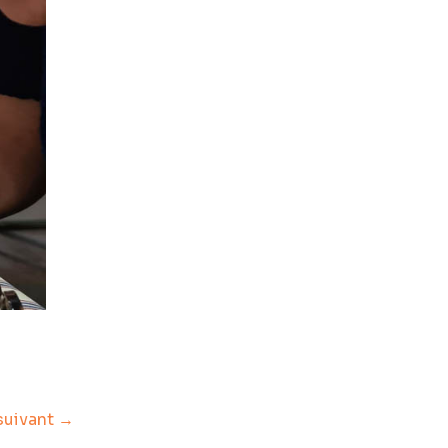
 suivant
→