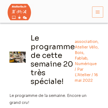
Aller
Mai
au
Men
contenu
Navigation
des
Le
articles
association
,
programme
Atelier Vélo
,
Bois
,
de cette
Fablab
,
semaine 20
Numérique
/ Par
très
L'Atelier
/
16
spéciale!
mai 2022
Le programme de la semaine. Encore un
grand cru!