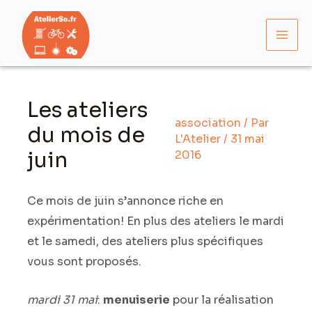
Aller
Mai
au
Men
contenu
Navigation
des
Les ateliers
articles
association
/ Par
du mois de
L'Atelier
/
31 mai
juin
2016
Ce mois de juin s’annonce riche en
expérimentation! En plus des ateliers le mardi
et le samedi, des ateliers plus spécifiques
vous sont proposés.
mardi 31 mai
:
menuiserie
pour la réalisation