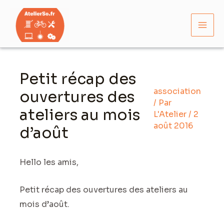
Aller
Mai
au
Men
contenu
Navigation
des
Petit récap des
articles
association
ouvertures des
/ Par
ateliers au mois
L'Atelier
/
2
août 2016
d’août
Hello les amis,
Petit récap des ouvertures des ateliers au
mois d’août.