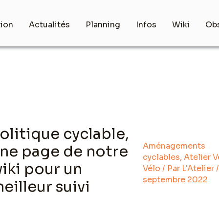
tion
Actualités
Planning
Infos
Wiki
Obs
olitique cyclable,
Aménagements
ne page de notre
cyclables
,
Atelier V
iki pour un
Vélo
/ Par
L'Atelier
septembre 2022
eilleur suivi