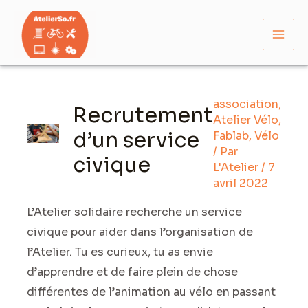
Aller
Mai
au
Men
contenu
Navigation
des
association
,
articles
Recrutement
Atelier Vélo
,
d’un service
Fablab
,
Vélo
/ Par
civique
L'Atelier
/
7
avril 2022
L’Atelier solidaire recherche un service
civique pour aider dans l’organisation de
l’Atelier. Tu es curieux, tu as envie
d’apprendre et de faire plein de chose
différentes de l’animation au vélo en passant