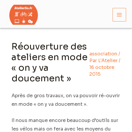
Aller
Mai
au
Men
contenu
Navigation
des
Réouverture des
articles
association
/
ateliers en mode
Par
L'Atelier
/
« on y va
16 octobre
2015
doucement »
Après de gros travaux, on va pouvoir ré-ouvrir
en mode « on y va doucement ».
Il nous manque encore beaucoup d’outils sur
les vélos mais on fera avec les moyens du