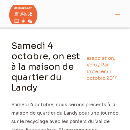
Aller
Mai
au
Men
contenu
Navigation
des
Samedi 4
articles
octobre, on est
association
,
à la maison de
Vélo
/ Par
L'Atelier
/
1
quartier du
octobre 2014
Landy
Samedi 4 octobre, nous serons présents à la
maison de quartier du Landy pour une journée
sur le recyclage avec les paniers du Val de
Loire, Educecolo et Plaine commune.