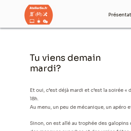
Aller
au
Présenta
contenu
Navigation
Tu viens demain
des
articles
mardi?
Et oui, c’est déjà mardi et c’est la soirée 
18h.
Au menu, un peu de mécanique, un apéro et 
Sinon, on est allé au trophée des galopins