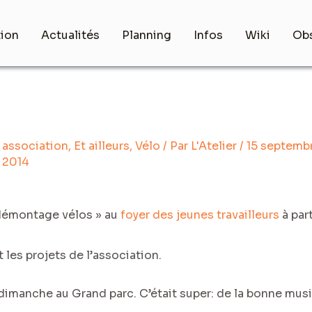
tion
Actualités
Planning
Infos
Wiki
Obs
association
,
Et ailleurs
,
Vélo
/ Par
L'Atelier
/
15 septemb
2014
« démontage vélos » au
foyer des jeunes travailleurs
à part
les projets de l’association.
 dimanche au Grand parc. C’était super: de la bonne mus