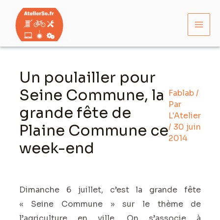
Aller
Mai
au
Men
contenu
Navigation
des
Un poulailler pour
articles
Seine Commune, la
Fablab
/
Par
grande fête de
L'Atelier
Plaine Commune ce
/
30 juin
2014
week-end
Dimanche 6 juillet, c’est la grande fête
« Seine Commune » sur le thème de
l’agriculture en ville. On s’associe à