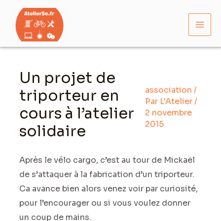
Aller
Mai
au
Men
contenu
Navigation
des
Un projet de
articles
association
/
triporteur en
Par
L'Atelier
/
cours à l’atelier
2 novembre
2015
solidaire
Après le vélo cargo, c’est au tour de Mickaël
de s’attaquer à la fabrication d’un triporteur.
Ca avance bien alors venez voir par curiosité,
pour l’encourager ou si vous voulez donner
un coup de mains.