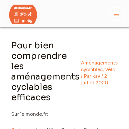
Aller
Mai
au
Men
contenu
Navigation
des
Pour bien
articles
comprendre
Aménagements
les
cyclables
,
Vélo
aménagements
/ Par
xav
/
2
juillet 2020
cyclables
efficaces
Sur le monde.fr: