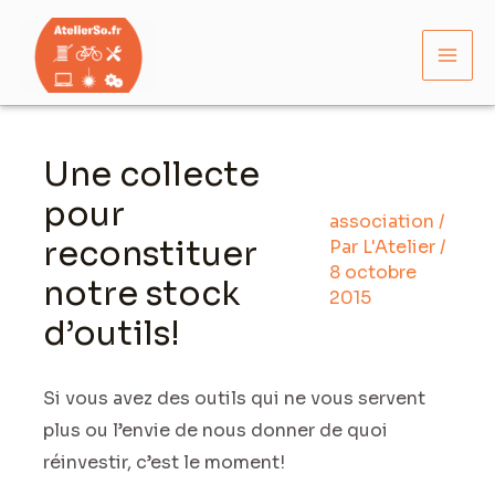
Aller
Mai
au
Men
contenu
Navigation
des
Une collecte
articles
pour
association
/
reconstituer
Par
L'Atelier
/
8 octobre
notre stock
2015
d’outils!
Si vous avez des outils qui ne vous servent
plus ou l’envie de nous donner de quoi
réinvestir, c’est le moment!