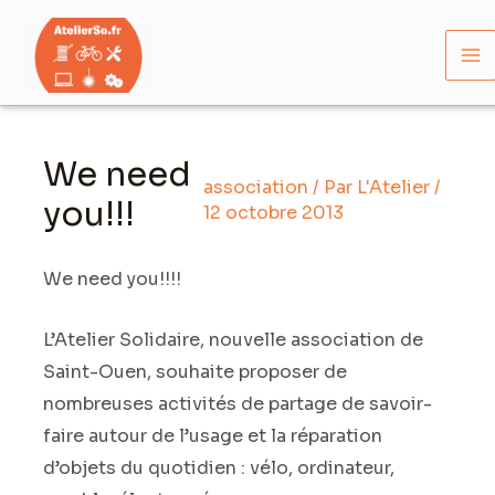
Aller
Ma
au
M
contenu
Navigation
des
We need
articles
association
/ Par
L'Atelier
/
you!!!
12 octobre 2013
We need you!!!!
L’Atelier Solidaire, nouvelle association de
Saint-Ouen, souhaite proposer de
nombreuses activités de partage de savoir-
faire autour de l’usage et la réparation
d’objets du quotidien : vélo, ordinateur,