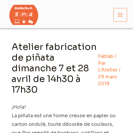
Aller
Mai
au
Men
contenu
Navigation
des
Atelier fabrication
articles
de piñata
Fablab
/
Par
dimanche 7 et 28
L'Atelier
/
avril de 14h30 à
29 mars
2019
17h30
¡
Hola!
La piñata est une forme creuse en papier ou
carton ondulé, toute décorée de couleurs,
que l’on remplit de bonbons, cotillons et