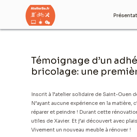
Aller
au
Présenta
contenu
Navigation
Témoignage d’un adhére
des
articles
bricolage: une premièr
Inscrit à l’atelier solidaire de Saint-Ouen 
N’ayant aucune expérience en la matière, c’
réparer et peindre ! Durant cette rénovation
utiles de Xavier. Et j’ai découvert avec plai
Vivement un nouveau meuble à rénover !