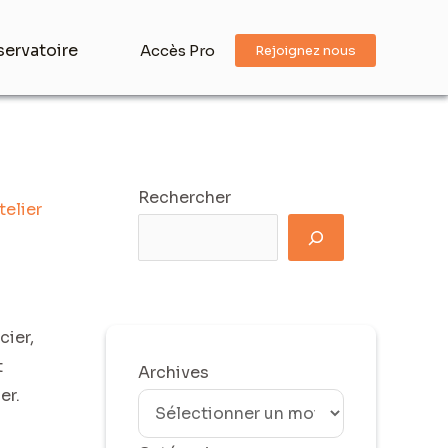
ervatoire
Accès Pro
Rejoignez nous
Rechercher
telier
cier,
t
Archives
er.