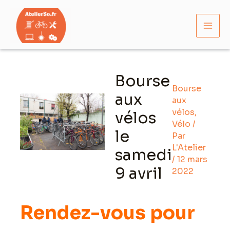
Aller
Mai
au
Men
contenu
Navigation
des
Bourse
articles
Bourse
aux
aux
vélos
,
vélos
Vélo
/
le
Par
L'Atelier
samedi
/
12 mars
9 avril
2022
Rendez-vous pour