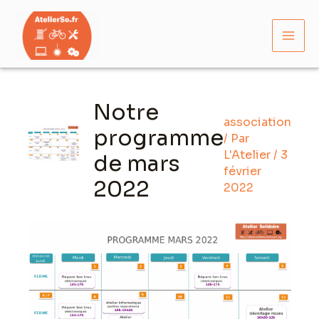
Aller
Mai
au
Men
contenu
Navigation
des
Notre
articles
association
programme
/ Par
L'Atelier
/
3
de mars
février
2022
2022