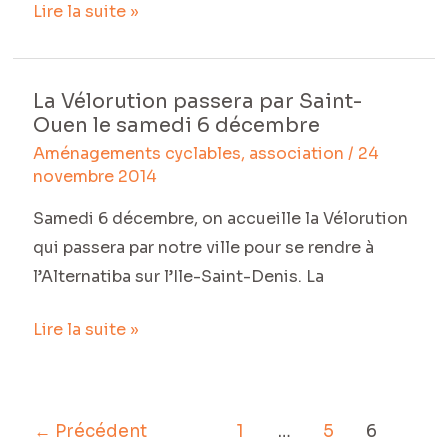
Lire la suite »
6
décembre
La Vélorution passera par Saint-
La
Ouen le samedi 6 décembre
Vélorution
Aménagements cyclables
,
association
/
24
passera
novembre 2014
par
Saint-
Samedi 6 décembre, on accueille la Vélorution
Ouen
qui passera par notre ville pour se rendre à
le
l’Alternatiba sur l’Ile-Saint-Denis. La
samedi
Lire la suite »
6
décembre
←
Précédent
1
…
5
6