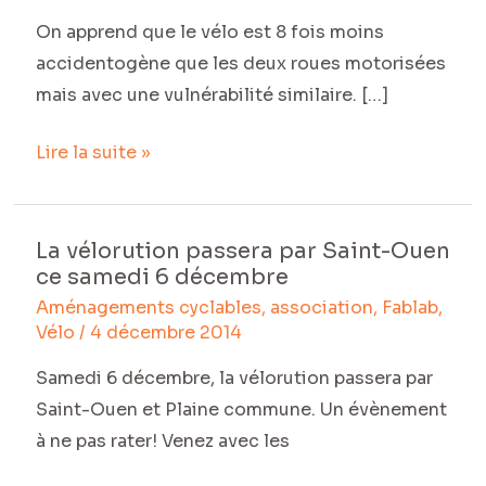
pour
On apprend que le vélo est 8 fois moins
en
accidentogène que les deux roues motorisées
savoir
mais avec une vulnérabilité similaire. […]
un
Lire la suite »
peu
plus
sur
La vélorution passera par Saint-Ouen
les
La
ce samedi 6 décembre
accidents
vélorution
Aménagements cyclables
,
association
,
Fablab
,
de
passera
Vélo
/
4 décembre 2014
vélos
par
à
Saint-
Samedi 6 décembre, la vélorution passera par
Paris
Ouen
Saint-Ouen et Plaine commune. Un évènement
ce
à ne pas rater! Venez avec les
samedi