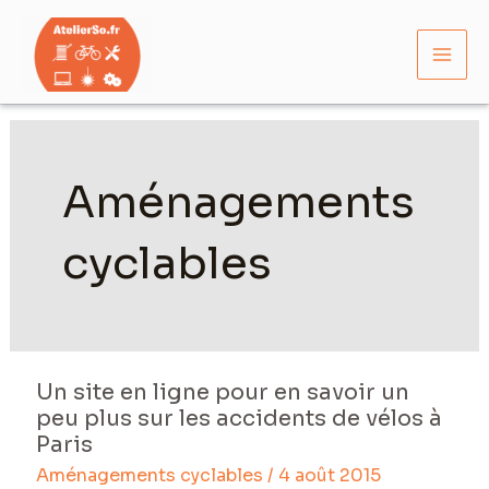
Aller
Mai
au
Men
contenu
Pagination
d’article
Aménagements
cyclables
Un site en ligne pour en savoir un
Un
peu plus sur les accidents de vélos à
site
Paris
en
Aménagements cyclables
/
4 août 2015
ligne