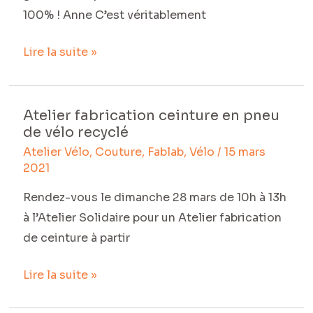
100% ! Anne C’est véritablement
Lire la suite »
Atelier fabrication ceinture en pneu
Atelier
de vélo recyclé
fabrication
Atelier Vélo
,
Couture
,
Fablab
,
Vélo
/
15 mars
ceinture
2021
en
pneu
Rendez-vous le dimanche 28 mars de 10h à 13h
de
à l’Atelier Solidaire pour un Atelier fabrication
vélo
de ceinture à partir
recyclé
Lire la suite »