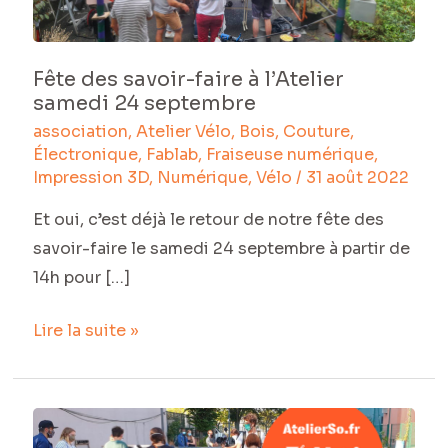
l’Atelier
samedi
24
Fête des savoir-faire à l’Atelier
septembre
samedi 24 septembre
association
,
Atelier Vélo
,
Bois
,
Couture
,
Électronique
,
Fablab
,
Fraiseuse numérique
,
Impression 3D
,
Numérique
,
Vélo
/
31 août 2022
Et oui, c’est déjà le retour de notre fête des
savoir-faire le samedi 24 septembre à partir de
14h pour […]
Lire la suite »
Programme