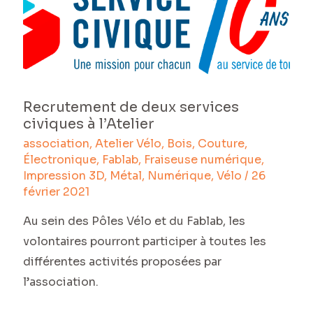
services
civiques
à
l’Atelier
Recrutement de deux services
civiques à l’Atelier
association
,
Atelier Vélo
,
Bois
,
Couture
,
Électronique
,
Fablab
,
Fraiseuse numérique
,
Impression 3D
,
Métal
,
Numérique
,
Vélo
/
26
février 2021
Au sein des Pôles Vélo et du Fablab, les
volontaires pourront participer à toutes les
différentes activités proposées par
l’association.