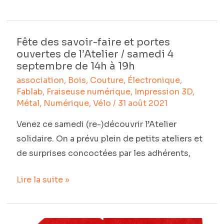
Fête des savoir-faire et portes
Fête
ouvertes de l’Atelier / samedi 4
des
septembre de 14h à 19h
savoir-
association
,
Bois
,
Couture
,
Électronique
,
faire
Fablab
,
Fraiseuse numérique
,
Impression 3D
,
et
Métal
,
Numérique
,
Vélo
/
31 août 2021
portes
Venez ce samedi (re-)découvrir l’Atelier
ouvertes
solidaire. On a prévu plein de petits ateliers et
de
de surprises concoctées par les adhérents,
l’Atelier
/
Lire la suite »
samedi
4
septembre