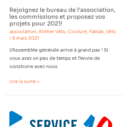
Rejoignez le bureau de l’association,
Rejoignez
les commissions et proposez vos
le
projets pour 2021!
bureau
association
,
Atelier Vélo
,
Couture
,
Fablab
,
Vélo
de
/
8 mars 2021
l’association,
L’Assemblée générale arrive à grand pas ! Si
les
vous avez un peu de temps et l’envie de
commissions
construire avec nous
et
proposez
Lire la suite »
vos
projets
pour
Recrutement
2021!
de
deux