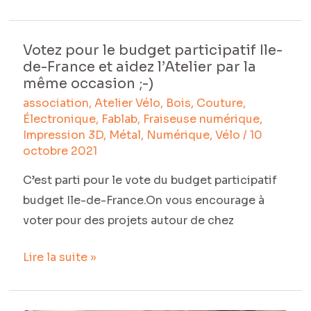
Votez pour le budget participatif Ile-
Votez
de-France et aidez l’Atelier par la
pour
même occasion ;-)
le
association
,
Atelier Vélo
,
Bois
,
Couture
,
budget
Électronique
,
Fablab
,
Fraiseuse numérique
,
participatif
Impression 3D
,
Métal
,
Numérique
,
Vélo
/
10
Ile-
octobre 2021
de-
C’est parti pour le vote du budget participatif
France
budget Ile-de-France.On vous encourage à
et
voter pour des projets autour de chez
aidez
l’Atelier
Lire la suite »
par
la