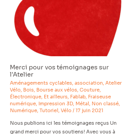
Merci
de
pour
14h
vos
à
témoignages
19h
sur
l’Atelier
Merci pour vos témoignages sur
l’Atelier
Aménagements cyclables
,
association
,
Atelier
Vélo
,
Bois
,
Bourse aux vélos
,
Couture
,
Électronique
,
Et ailleurs
,
Fablab
,
Fraiseuse
numérique
,
Impression 3D
,
Métal
,
Non classé
,
Numérique
,
Tutoriel
,
Vélo
/
17 juin 2021
Nous publions ici les témoignages reçus Un
grand merci pour vos soutiens! Avec vous à