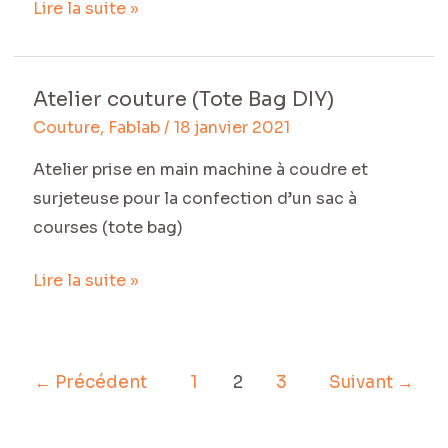
Lire la suite »
Atelier couture (Tote Bag DIY)
Atelier
Couture
,
Fablab
/
18 janvier 2021
couture
(Tote
Atelier prise en main machine à coudre et
Bag
surjeteuse pour la confection d’un sac à
DIY)
courses (tote bag)
Lire la suite »
←
Précédent
1
2
3
Suivant
→