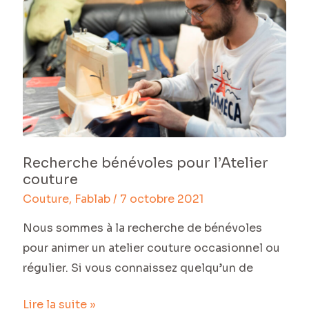
même
Recherche
occasion
bénévoles
;-)
pour
l’Atelier
couture
Recherche bénévoles pour l’Atelier
couture
Couture
,
Fablab
/
7 octobre 2021
Nous sommes à la recherche de bénévoles
pour animer un atelier couture occasionnel ou
régulier. Si vous connaissez quelqu’un de
Lire la suite »