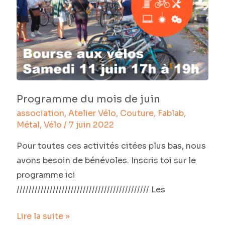
du
mois
de
juin
Programme du mois de juin
association
,
Atelier Vélo
,
Couture
,
Fablab
,
Métal
,
Vélo
/
7 juin 2022
Pour toutes ces activités citées plus bas, nous
avons besoin de bénévoles. Inscris toi sur le
programme ici
//////////////////////////////////////////// Les
Lire la suite »