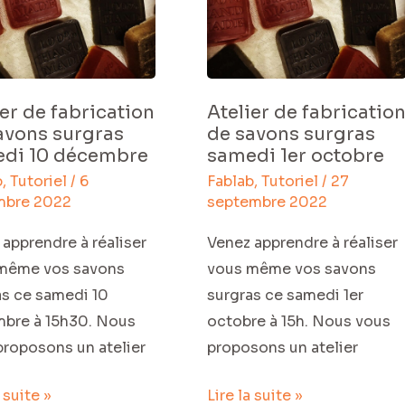
s
savons
as
surgras
i
samedi
1er
ier de fabrication
Atelier de fabricatio
mbre
octobre
avons surgras
de savons surgras
di 10 décembre
samedi 1er octobre
b
,
Tutoriel
/
6
Fablab
,
Tutoriel
/
27
mbre 2022
septembre 2022
apprendre à réaliser
Venez apprendre à réaliser
même vos savons
vous même vos savons
as ce samedi 10
surgras ce samedi 1er
bre à 15h30. Nous
octobre à 15h. Nous vous
proposons un atelier
proposons un atelier
a suite »
Lire la suite »