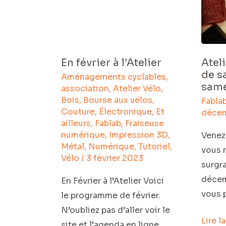
savon
surgr
samed
10
En février à l’Atelier
Atel
déce
de s
Aménagements cyclables
,
same
association
,
Atelier Vélo
,
Bois
,
Bourse aux vélos
,
Fabla
Couture
,
Électronique
,
Et
déce
ailleurs
,
Fablab
,
Fraiseuse
numérique
,
Impression 3D
,
Venez 
Métal
,
Numérique
,
Tutoriel
,
vous 
Vélo
/
3 février 2023
surgr
décem
En Février à l’Atelier Voici
vous 
le programme de février.
N’oubliez pas d’aller voir le
Lire l
site et l’agenda en ligne