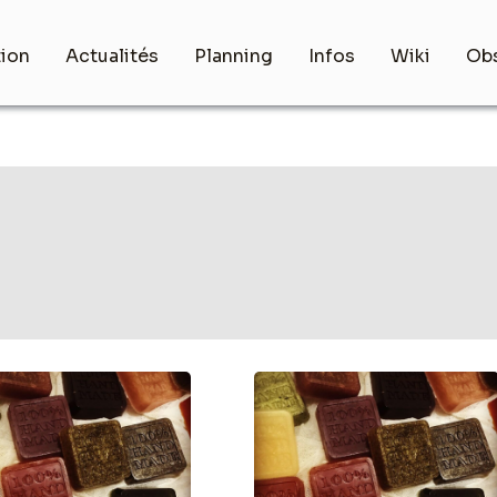
tion
Actualités
Planning
Infos
Wiki
Obs
r
Atelier
de
ation
fabrication
de