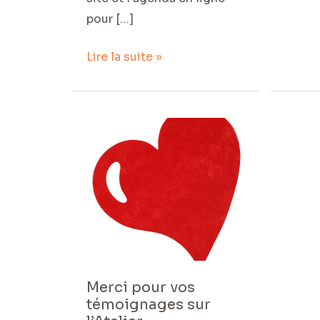
pour […]
Lire la suite »
Merci
pour
vos
témoignages
sur
l’Atelier
Merci pour vos
témoignages sur