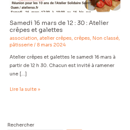
:
30
:
Samedi 16 mars de 12 : 30 : Atelier
Atelier
crêpes et galettes
crêpes
association
,
atelier crêpes
,
crêpes
,
Non classé
,
et
pâtisserie
/
8 mars 2024
galettes
Atelier crêpes et galettes le samedi 16 mars à
partir de 12 h 30. Chacun est invité à ramener
une […]
Lire la suite »
Rechercher